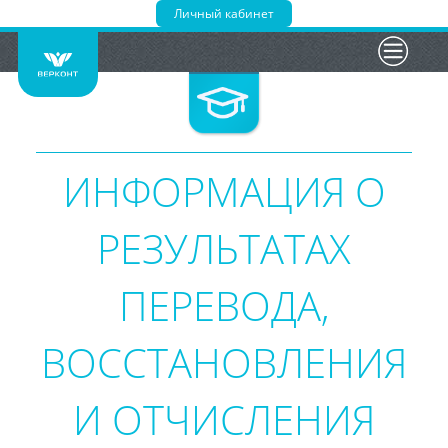
Личный кабинет
Главная
Сведения
Портфолио
ИНФОРМАЦИЯ О
БАС
Новости
РЕЗУЛЬТАТАХ
Трансляция
ПЕРЕВОДА,
Курсы
ВОССТАНОВЛЕНИЯ
16+
И ОТЧИСЛЕНИЯ