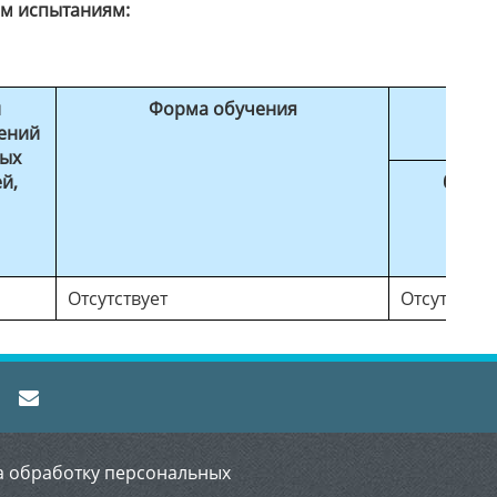
ым испытаниям:
й
Форма обучения
ений
ных
й,
бюдже
феде
Отсутствует
Отсутствуе
а обработку персональных