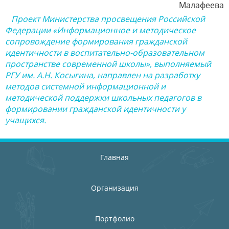
Малафеева
Проект Министерства просвещения Российской
Федерации «Информационное и методическое
сопровождение формирования гражданской
идентичности в воспитательно-образовательном
пространстве современной школы», выполняемый
РГУ им. А.Н. Косыгина, направлен на разработку
методов системной информационной и
методической поддержки школьных педагогов в
формировании гражданской идентичности у
учащихся.
Главная
Организация
Портфолио