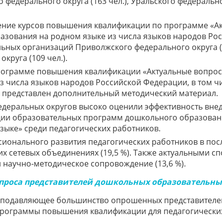
федерального округа (163 чел.), Уральского федеральног
ение курсов повышения квалификации по программе «А
зования на родном языке из числа языков народов Рос
ьных организаций Приволжского федерального округа (
округа (109 чел.).
рограмме повышения квалификации «Актуальные вопро
 числа языков народов Российской Федерации, в том чи
 представлен дополнительный методический материал.
едеральных округов высоко оценили эффективность вн
ии образовательных программ дошкольного образовани
языке» среди педагогических работников.
ионального развития педагогических работников в пос
х сетевых объединениях (19,5 %). Также актуальными сп
 и научно-методическое сопровождение (13,6 %).
опроса представителей дошкольных образовательн
га подавляющее большинство опрошенных представител
и программы повышения квалификации для педагогическ