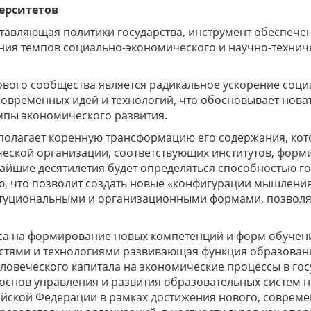
ерситетов
тавляющая политики государства, инструмент обеспечен
ния темпов социально-экономического и научно-техниче
ого сообщества является радикальное ускорение социа
временных идей и технологий, что обосновывает новат
мпы экономического развития.
олагает коренную трансформацию его содержания, кото
еской организации, соответствующих институтов, форм
айшие десятилетия будет определяться способностью го
, что позволит создать новые «конфигурации мышлени
итуциональными и организационными формами, позвол
а на формирование новых компетенций и форм обучения
стями и технологиями развивающая функция образован
ловеческого капитала на экономические процессы в госу
основ управления и развития образовательных систем 
ской Федерации в рамках достижения нового, совреме