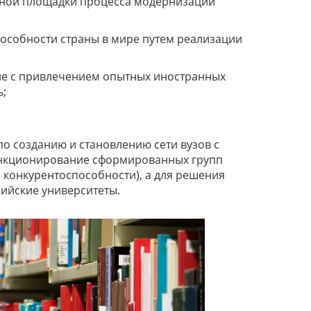
орной площадки процесса модернизации
особности страны в мире путем реализации
ле с привлечением опытных иностранных
ь;
по созданию и становлению сети вузов с
функционирование сформированных групп
 конкурентоспособности), а для решения
ийские университеты.