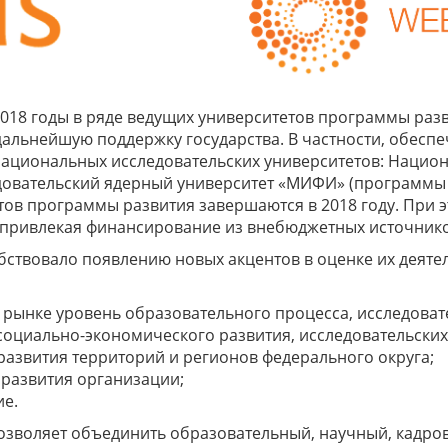
2018 годы в ряде ведущих университетов программы раз
дальнейшую поддержку государства. В частности, обесп
2 национальных исследовательских университетов: Наци
овательский ядерный университет «МИФИ» (программы ра
ов программы развития завершаются в 2018 году. При 
привлекая финансирование из внебюджетных источнико
бствовало появлению новых акцентов в оценке их деят
ынке уровень образовательного процесса, исследовате
оциально-экономического развития, исследовательских и
азвития территорий и регионов федерального округа;
 развития организации;
е.
позволяет объединить образовательный, научный, кадр