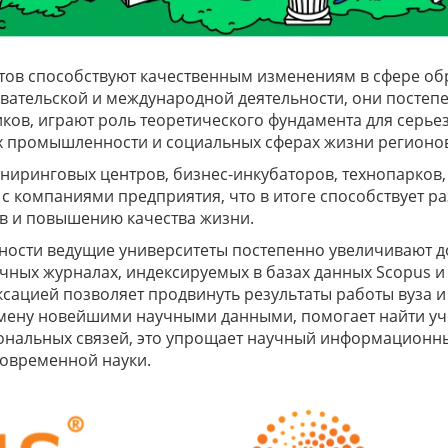
тов способствуют качественным изменениям в сфере обр
вательской и международной деятельности, они постепе
иков, играют роль теоретического фундамента для серь
х промышленности и социальных сферах жизни регионо
иринговых центров, бизнес-инкубаторов, технопарков,
 с компаниями предприятия, что в итоге способствует р
 и повышению качества жизни.
ьности ведущие университеты постепенно увеличивают д
ных журналах, индексируемых в базах данных Scopus и W
сацией позволяет продвинуть результаты работы вуза и
бмену новейшими научными данными, помогает найти у
ональных связей, это упрощает научный информационны
современной науки.