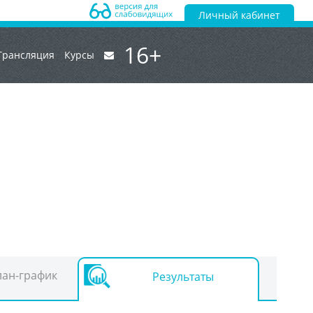
Личный кабинет
16+
Трансляция
Курсы
ан-график
Результаты