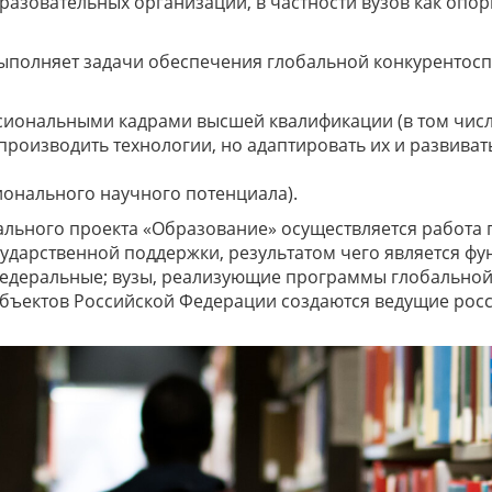
разовательных организаций, в частности вузов как оп
полняет задачи обеспечения глобальной конкурентосп
ссиональными кадрами высшей квалификации (в том чис
производить технологии, но адаптировать их и развиват
ционального научного потенциала).
ального проекта «Образование» осуществляется работа 
ударственной поддержки, результатом чего является 
федеральные; вузы, реализующие программы глобальной
убъектов Российской Федерации создаются ведущие росс